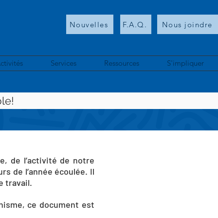
Nouvelles
F.A.Q.
Nous joindre
ctivités
Services
Ressources
S'impliquer
le!
 de l’activité de notre
rs de l’année écoulée. Il
 travail.
ganisme, ce document est