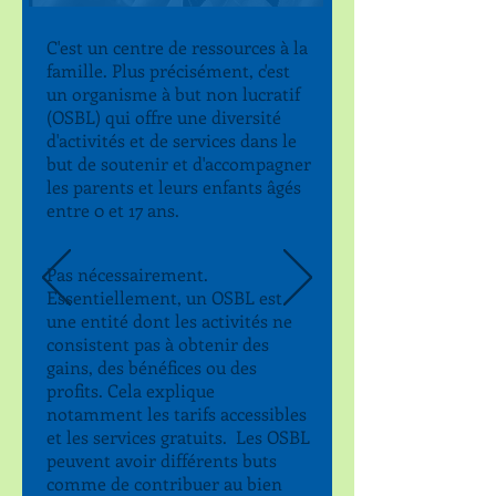
C'est un centre de ressources à la
famille. Plus précisément, c'est
un organisme à but non lucratif
(OSBL) qui offre une diversité
d'activités et de services dans le
but de soutenir et d'accompagner
les parents et leurs enfants âgés
entre 0 et 17 ans.
Pas nécessairement.
Essentiellement, un OSBL est
une entité dont les activités ne
consistent pas à obtenir des
gains, des bénéfices ou des
profits. Cela explique
notamment les tarifs accessibles
et les services gratuits. Les OSBL
peuvent avoir différents buts
comme de contribuer au bien